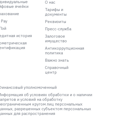
дивидуальные
О нас
йфовые ячейки
Тарифы и
рахование
документы
 Pay
Реквизиты
Пэй
Пресс-служба
едитная история
Залоговое
имущество
ометрическая
ентификация
Антикоррупционная
политика
Важно знать
Справочный
центр
Финансовый уполномоченный
Информация об условиях обработки и о наличии
запретов и условий на обработку
неограниченным кругом лиц персональных
данных, разрешенных субъектом персональных
данных для распространения