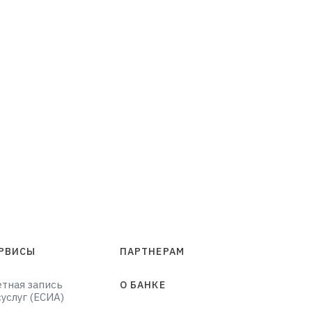
РВИСЫ
ПАРТНЕРАМ
етная запись
О БАНКЕ
суслуг (ЕСИА)