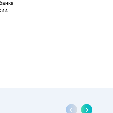
банка
сии.