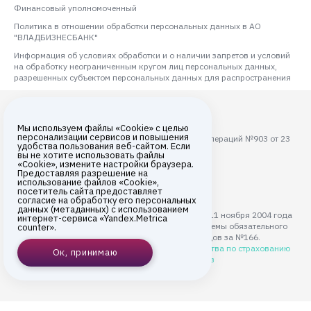
Финансовый уполномоченный
Политика в отношении обработки персональных данных в АО
"ВЛАДБИЗНЕСБАНК"
Информация об условиях обработки и о наличии запретов и условий
на обработку неограниченным кругом лиц персональных данных,
разрешенных субъектом персональных данных для распространения
Мы используем файлы «Cookie» с целью
персонализации сервисов и повышения
Лицензия ЦБ РФ на осуществление банковских операций №903 от 23
удобства пользования веб-сайтом. Если
августа 2017 года
вы не хотите использовать файлы
«Cookie», измените настройки браузера.
Все права защищены © 2026
Предоставляя разрешение на
использование файлов «Cookie»,
АО «ВЛАДБИЗНЕСБАНК»
посетитель сайта предоставляет
согласие на обработку его персональных
данных (метаданных) с использованием
АО "ВЛАДБИЗНЕСБАНК" с 11 ноября 2004 года
интернет-сервиса «Yandex.Metrica
является участником системы обязательного
counter».
страхования вкладов за №166.
Подробнее на сайте
Агентства по страхованию
Ок, принимаю
вкладов