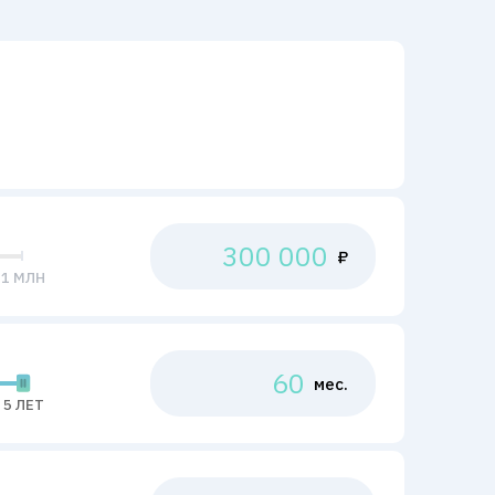
₽
1 МЛН
мес.
5 ЛЕТ