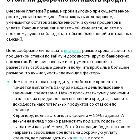
Внесение платежей раньше срока выгодно при существенном
росте доходов заемщика. Если закрыть долг заранее,
уменьшится остаток задолженности и сумма процентов к
уплате. График погашения платежей изменится, но его по-
прежнему нужно соблюдать, чтобы не было пеней и штрафных
санкций.
Целесообразно ли погашать
кредиты
раньше срока, зависит от
процентной ставки по займу и доходности других банковских
продуктов. Если финансовые инструменты позволяют
разместить свободные деньги и получить прибыль в большем
размере, то нужно учесть следующие факторы:
Чем выше ставка по кредиту, тем больше процентов
придется выплатить банку за каждый день пользования
заемными средствами. Нужно просчитать сумму экономии
на платежах при досрочном погашении кредита, сравнить
доходность накопительных продуктов со ставкой по
кредиту.
К примеру, полная стоимость кредита – 16% годовых. А
деньги на вклад можно разместить под 10% годовых с
выплатами каждый месяц. В этой ситуации будет выгоднее
направить свободные средства на досрочную уплату
кредита, чем размещать их на
вкладе
и потом