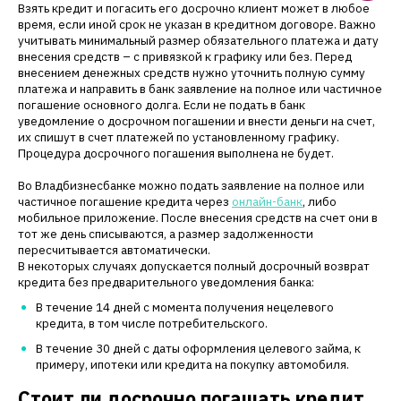
Взять кредит и погасить его досрочно клиент может в любое
время, если иной срок не указан в кредитном договоре. Важно
учитывать минимальный размер обязательного платежа и дату
внесения средств – с привязкой к графику или без. Перед
внесением денежных средств нужно уточнить полную сумму
платежа и направить в банк заявление на полное или частичное
погашение основного долга. Если не подать в банк
уведомление о досрочном погашении и внести деньги на счет,
их спишут в счет платежей по установленному графику.
Процедура досрочного погашения выполнена не будет.
Во Владбизнесбанке можно подать заявление на полное или
частичное погашение кредита через
онлайн-банк
, либо
мобильное приложение. После внесения средств на счет они в
тот же день списываются, а размер задолженности
пересчитывается автоматически.
В некоторых случаях допускается полный досрочный возврат
кредита без предварительного уведомления банка:
В течение 14 дней с момента получения нецелевого
кредита, в том числе потребительского.
В течение 30 дней с даты оформления целевого займа, к
примеру, ипотеки или кредита на покупку автомобиля.
Стоит ли досрочно погашать кредит