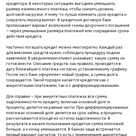
кредитора. В некоторых ситуациях выгоднее уменьшить
размер ежемесячного платежа, чтобы снизить уровень
долговой нагрузки. А кому-то лучше изменить срок кредита и
сократить период выплат. В кредитном договоре банк
прописывает вариант возможной схемы досрочного погашения
– через уменьшение размера платежей или сокращение срока
действия кредита.
Частично погашать кредит можно многократно. Каждый раз
для внесения средств нужно соблюдать процедуру подачи
заявления. В уведомлении клиент указывает, какую сумму он
готов внести. Списание средств, как правило, проводится в
дату ближайшего платежа согласно установленному графику.
После чего банк оформляет новый график, а сумма долга
сокращается. Такой порядок касается кредитов как с
аннуитетными платежами, так и с дифференцированными.
Для справки – при аннуитетных платежах вся сумма
задолженности по кредиту, включая основной долг и
проценты, делится на равные части. При дифференцированных
платежах основной долг делится на срок займа, а проценты
рассчитываются исходя из остатка задолженности. В
результате в начале пользования кредитом сумма платежей
больше, а к концу уменьшается. В банках чаще встречается
первый вариант расчетов, то есть с применением аннуитетных