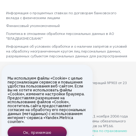
Информация о процентных ставках по договорам банковского
вклада с физическими лицами
Финансовый уполномоченный
Политика в отношении обработки персональных данных в АО
"ВЛАДБИЗНЕСБАНК"
Информация об условиях обработки и о наличии запретов и условий
на обработку неограниченным кругом лиц персональных данных,
разрешенных субъектом персональных данных для распространения
Мы используем файлы «Cookie» с целью
персонализации сервисов и повышения
Лицензия ЦБ РФ на осуществление банковских операций №903 от 23
удобства пользования веб-сайтом. Если
августа 2017 года
вы не хотите использовать файлы
«Cookie», измените настройки браузера.
Все права защищены © 2026
Предоставляя разрешение на
использование файлов «Cookie»,
АО «ВЛАДБИЗНЕСБАНК»
посетитель сайта предоставляет
согласие на обработку его персональных
данных (метаданных) с использованием
АО "ВЛАДБИЗНЕСБАНК" с 11 ноября 2004 года
интернет-сервиса «Yandex.Metrica
является участником системы обязательного
counter».
страхования вкладов за №166.
Подробнее на сайте
Агентства по страхованию
Ок, принимаю
вкладов