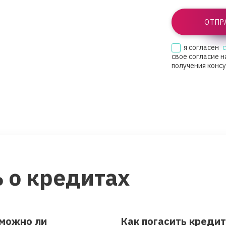
ОТПР
я согласен
свое согласие н
получения конс
 о кредитах
 можно ли
Как погасить креди