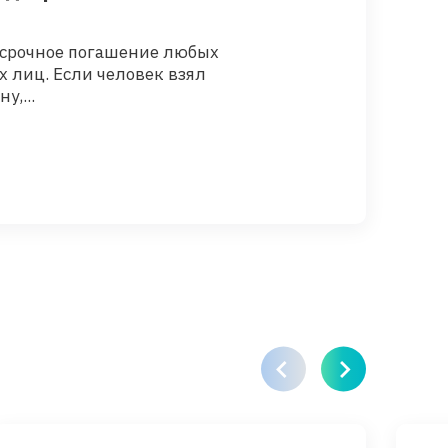
досрочное погашение любых
Сохранность дене
 лиц. Если человек взял
решений, которые
у,...
этом вопросе нево