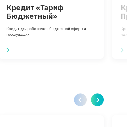
Кредит «Тариф
К
Бюджетный»
Кредит для работников бюджетной сферы и
Кре
госслужащих
на 