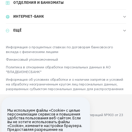
ОТДЕЛЕНИЯ И БАНКОМАТЫ
ИНТЕРНЕТ-БАНК
ЕЩЁ
Информация о процентных ставках по договорам банковского
вклада с физическими лицами
Финансовый уполномоченный
Политика в отношении обработки персональных данных в АО
"ВЛАДБИЗНЕСБАНК"
Информация об условиях обработки и о наличии запретов и условий
на обработку неограниченным кругом лиц персональных данных,
разрешенных субъектом персональных данных для распространения
Мы используем файлы «Cookie» с целью
персонализации сервисов и повышения
Лицензия ЦБ РФ на осуществление банковских операций №903 от 23
удобства пользования веб-сайтом. Если
августа 2017 года
вы не хотите использовать файлы
«Cookie», измените настройки браузера.
Все права защищены © 2026
Предоставляя разрешение на