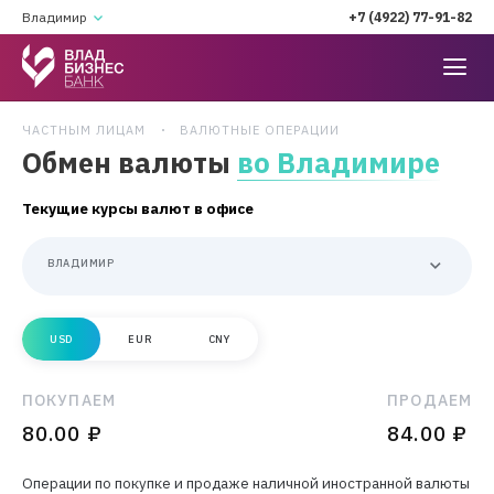
Владимир
+7 (4922) 77-91-82
ЧАСТНЫМ ЛИЦАМ
ВАЛЮТНЫЕ ОПЕРАЦИИ
Обмен валюты
во Владимире
Текущие курсы валют в офисе
ВЛАДИМИР
USD
EUR
CNY
ПОКУПАЕМ
ПРОДАЕМ
ДО
5000$
80.00 ₽
84.00 ₽
/
ОТ
Операции по покупке и продаже наличной иностранной валюты
5000$