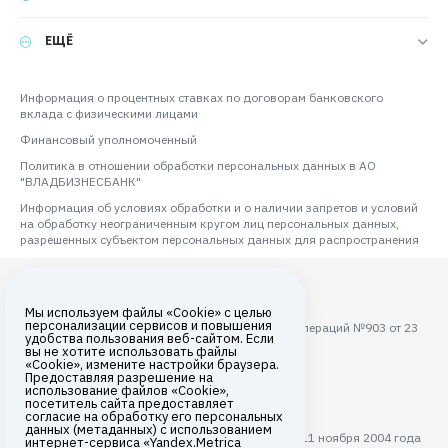
ЕЩЁ
Информация о процентных ставках по договорам банковского
вклада с физическими лицами
Финансовый уполномоченный
Политика в отношении обработки персональных данных в АО
"ВЛАДБИЗНЕСБАНК"
Информация об условиях обработки и о наличии запретов и условий
на обработку неограниченным кругом лиц персональных данных,
разрешенных субъектом персональных данных для распространения
Мы используем файлы «Cookie» с целью
персонализации сервисов и повышения
Лицензия ЦБ РФ на осуществление банковских операций №903 от 23
удобства пользования веб-сайтом. Если
августа 2017 года
вы не хотите использовать файлы
«Cookie», измените настройки браузера.
Все права защищены © 2026
Предоставляя разрешение на
использование файлов «Cookie»,
АО «ВЛАДБИЗНЕСБАНК»
посетитель сайта предоставляет
согласие на обработку его персональных
данных (метаданных) с использованием
АО "ВЛАДБИЗНЕСБАНК" с 11 ноября 2004 года
интернет-сервиса «Yandex.Metrica