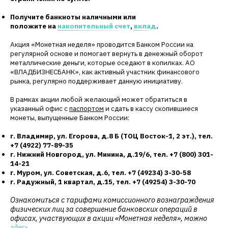
Получите банкноты наличными или
положите на
накопительный счет
,
вклад
.
Акция «Монетная неделя» проводится Банком России на
регулярной основе и помогает вернуть в денежный оборот
металлические деньги, которые оседают в копилках. АО
«ВЛАДБИЗНЕСБАНК», как активный участник финансового
рынка, регулярно поддерживает данную инициативу.
В рамках акции любой желающий может обратиться в
указанный офис с
паспортом
и сдать в кассу скопившиеся
монеты, выпущенные Банком России:
г. Владимир, ул. Егорова, д.8 Б (ТОЦ Восток-1, 2 эт.), тел.
+7 (4922) 77-89-35
г. Нижний Новгород, ул. Минина, д.19/6, тел. +7 (800) 301-
14-21
г. Муром, ул. Советская, д.6, тел. +7 (49234) 3-30-58
г. Радужный, 1 квартал, д.15, тел. +7 (49254) 3-30-70
Ознакомиться с тарифами комиссионного вознаграждения
физических лиц за совершение банковских операций в
офисах, участвующих в акции «Монетная неделя», можно
здесь.