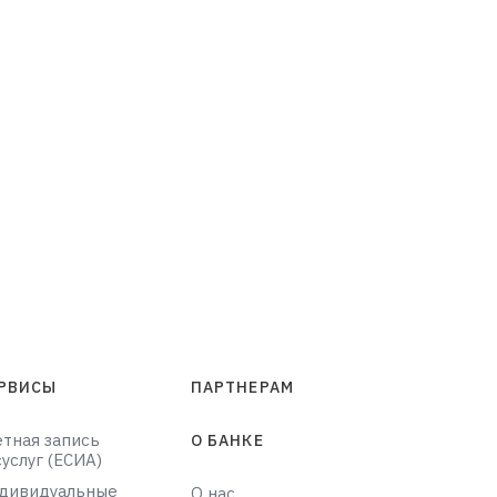
РВИСЫ
ПАРТНЕРАМ
етная запись
О БАНКЕ
суслуг (ЕСИА)
дивидуальные
О нас