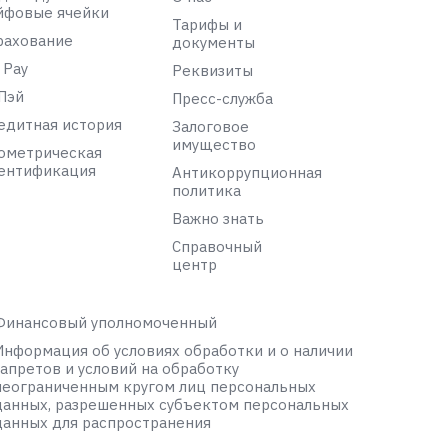
йфовые ячейки
Тарифы и
рахование
документы
 Pay
Реквизиты
Пэй
Пресс-служба
едитная история
Залоговое
имущество
ометрическая
ентификация
Антикоррупционная
политика
Важно знать
Справочный
центр
Финансовый уполномоченный
Информация об условиях обработки и о наличии
запретов и условий на обработку
неограниченным кругом лиц персональных
данных, разрешенных субъектом персональных
данных для распространения