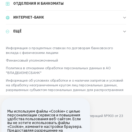
ОТДЕЛЕНИЯ И БАНКОМАТЫ
ИНТЕРНЕТ-БАНК
ЕЩЁ
Информация о процентных ставках по договорам банковского
вклада с физическими лицами
Финансовый уполномоченный
Политика в отношении обработки персональных данных в АО
"ВЛАДБИЗНЕСБАНК"
Информация об условиях обработки и о наличии запретов и условий
на обработку неограниченным кругом лиц персональных данных,
разрешенных субъектом персональных данных для распространения
Мы используем файлы «Cookie» с целью
персонализации сервисов и повышения
Лицензия ЦБ РФ на осуществление банковских операций №903 от 23
удобства пользования веб-сайтом. Если
августа 2017 года
вы не хотите использовать файлы
«Cookie», измените настройки браузера.
Все права защищены © 2026
Предоставляя разрешение на