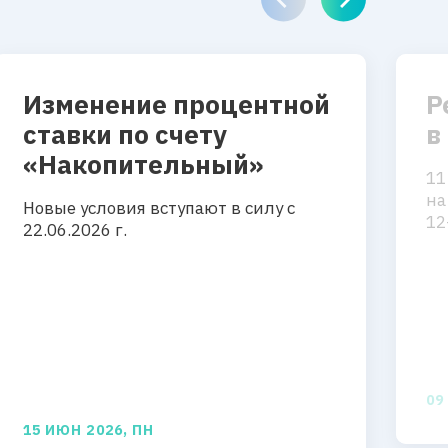
Изменение процентной
Р
ставки по счету
в
«Накопительный»
11
на
Новые условия вступают в силу с
12
22.06.2026 г.
09
15 ИЮН 2026, ПН