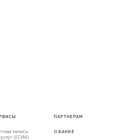
РВИСЫ
ПАРТНЕРАМ
етная запись
О БАНКЕ
суслуг (ЕСИА)