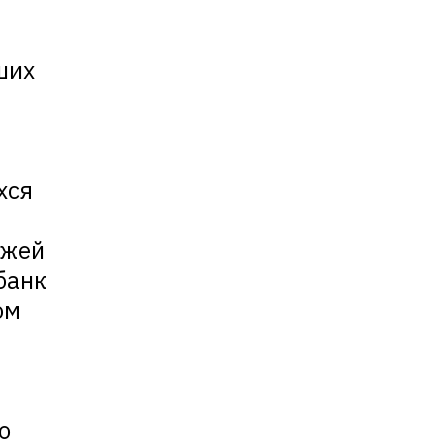
ших
хся
ежей
банк
ом
о