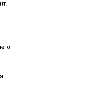
нт,
него
ия