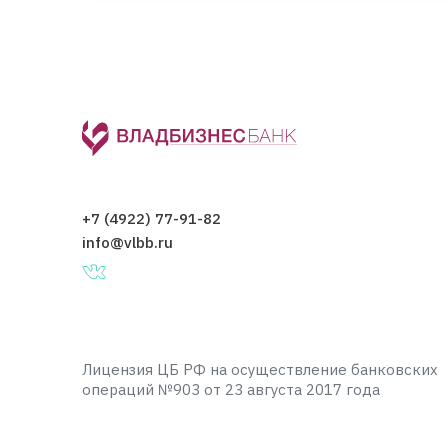
Владимир, ул. Егорова, 8Б
+7 (4922) 77-89-34
,
+7 (4922) 77-89-35
+7 (4922) 77-91-82
info@vlbb.ru
Лицензия ЦБ РФ на осуществление банковских
операций №903 от 23 августа 2017 года