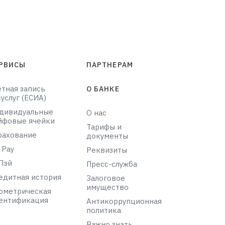
РВИСЫ
ПАРТНЕРАМ
етная запись
О БАНКЕ
суслуг (ЕСИА)
дивидуальные
О нас
йфовые ячейки
Тарифы и
рахование
документы
 Pay
Реквизиты
Пэй
Пресс-служба
едитная история
Залоговое
имущество
ометрическая
ентификация
Антикоррупционная
политика
Важно знать