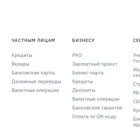
ЧАСТНЫМ ЛИЦАМ
БИЗНЕСУ
СЕ
Кредиты
РКО
Уч
Го
Вклады
Зарплатный проект
Ин
Банковские карты
Бизнес-карта
се
Денежные переводы
Кредиты
Ст
Валютные операции
Депозиты
Mir
Валютные операции
СБ
Банковские гарантии
Кр
Оплата по QR-коду
Би
ид