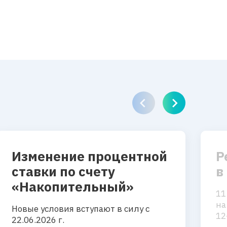
Изменение процентной
Р
ставки по счету
в
«Накопительный»
11
на
Новые условия вступают в силу с
12
22.06.2026 г.