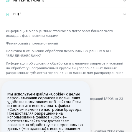
ИНТЕРНЕТ-БАНК
ЕЩЁ
Информация о процентных ставках по договорам банковского
вклада с физическими лицами
Финансовый уполномоченный
Политика в отношении обработки персональных данных в АО
"ВЛАДБИЗНЕСБАНК"
Информация об условиях обработки и о наличии запретов и условий
на обработку неограниченным кругом лиц персональных данных,
разрешенных субъектом персональных данных для распространения
Мы используем файлы «Cookie» с целью
персонализации сервисов и повышения
Лицензия ЦБ РФ на осуществление банковских операций №903 от 23
удобства пользования веб-сайтом. Если
августа 2017 года
вы не хотите использовать файлы
«Cookie», измените настройки браузера.
Все права защищены © 2026
Предоставляя разрешение на
использование файлов «Cookie»,
АО «ВЛАДБИЗНЕСБАНК»
посетитель сайта предоставляет
согласие на обработку его персональных
данных (метаданных) с использованием
АО "ВЛАДБИЗНЕСБАНК" с 11 ноября 2004 года