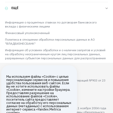
ЕЩЁ
Информация о процентных ставках по договорам банковского
вклада с физическими лицами
Финансовый уполномоченный
Политика в отношении обработки персональных данных в АО
"ВЛАДБИЗНЕСБАНК"
Информация об условиях обработки и о наличии запретов и условий
на обработку неограниченным кругом лиц персональных данных,
разрешенных субъектом персональных данных для распространения
Мы используем файлы «Cookie» с целью
персонализации сервисов и повышения
Лицензия ЦБ РФ на осуществление банковских операций №903 от 23
удобства пользования веб-сайтом. Если
августа 2017 года
вы не хотите использовать файлы
«Cookie», измените настройки браузера.
Все права защищены © 2026
Предоставляя разрешение на
использование файлов «Cookie»,
АО «ВЛАДБИЗНЕСБАНК»
посетитель сайта предоставляет
согласие на обработку его персональных
данных (метаданных) с использованием
АО "ВЛАДБИЗНЕСБАНК" с 11 ноября 2004 года
интернет-сервиса «Yandex.Metrica
является участником системы обязательного
counter».