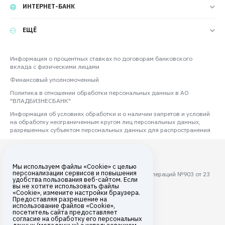
ИНТЕРНЕТ-БАНК
ЕЩЁ
Информация о процентных ставках по договорам банковского
вклада с физическими лицами
Финансовый уполномоченный
Политика в отношении обработки персональных данных в АО
"ВЛАДБИЗНЕСБАНК"
Информация об условиях обработки и о наличии запретов и условий
на обработку неограниченным кругом лиц персональных данных,
разрешенных субъектом персональных данных для распространения
Мы используем файлы «Cookie» с целью
персонализации сервисов и повышения
Лицензия ЦБ РФ на осуществление банковских операций №903 от 23
удобства пользования веб-сайтом. Если
августа 2017 года
вы не хотите использовать файлы
«Cookie», измените настройки браузера.
Все права защищены © 2026
Предоставляя разрешение на
использование файлов «Cookie»,
АО «ВЛАДБИЗНЕСБАНК»
посетитель сайта предоставляет
согласие на обработку его персональных