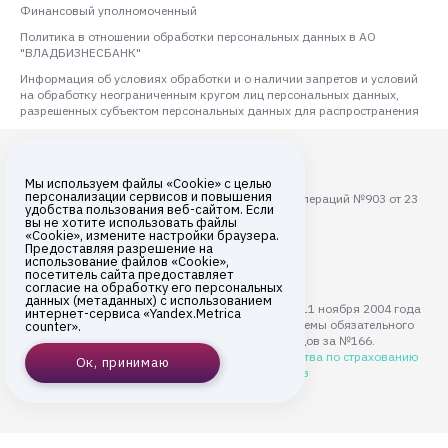
Финансовый уполномоченный
Политика в отношении обработки персональных данных в АО
"ВЛАДБИЗНЕСБАНК"
Информация об условиях обработки и о наличии запретов и условий
на обработку неограниченным кругом лиц персональных данных,
разрешенных субъектом персональных данных для распространения
Мы используем файлы «Cookie» с целью
персонализации сервисов и повышения
Лицензия ЦБ РФ на осуществление банковских операций №903 от 23
удобства пользования веб-сайтом. Если
августа 2017 года
вы не хотите использовать файлы
«Cookie», измените настройки браузера.
Все права защищены © 2026
Предоставляя разрешение на
использование файлов «Cookie»,
АО «ВЛАДБИЗНЕСБАНК»
посетитель сайта предоставляет
согласие на обработку его персональных
данных (метаданных) с использованием
АО "ВЛАДБИЗНЕСБАНК" с 11 ноября 2004 года
интернет-сервиса «Yandex.Metrica
является участником системы обязательного
counter».
страхования вкладов за №166.
Подробнее на сайте
Агентства по страхованию
Ок, принимаю
вкладов