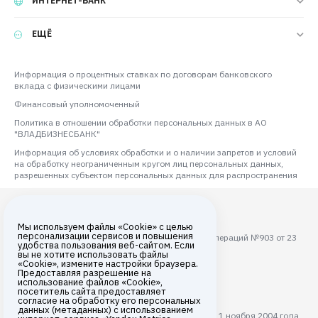
ИНТЕРНЕТ-БАНК
ЕЩЁ
Информация о процентных ставках по договорам банковского
вклада с физическими лицами
Финансовый уполномоченный
Политика в отношении обработки персональных данных в АО
"ВЛАДБИЗНЕСБАНК"
Информация об условиях обработки и о наличии запретов и условий
на обработку неограниченным кругом лиц персональных данных,
разрешенных субъектом персональных данных для распространения
Мы используем файлы «Cookie» с целью
персонализации сервисов и повышения
Лицензия ЦБ РФ на осуществление банковских операций №903 от 23
удобства пользования веб-сайтом. Если
августа 2017 года
вы не хотите использовать файлы
«Cookie», измените настройки браузера.
Все права защищены © 2026
Предоставляя разрешение на
использование файлов «Cookie»,
АО «ВЛАДБИЗНЕСБАНК»
посетитель сайта предоставляет
согласие на обработку его персональных
данных (метаданных) с использованием
АО "ВЛАДБИЗНЕСБАНК" с 11 ноября 2004 года