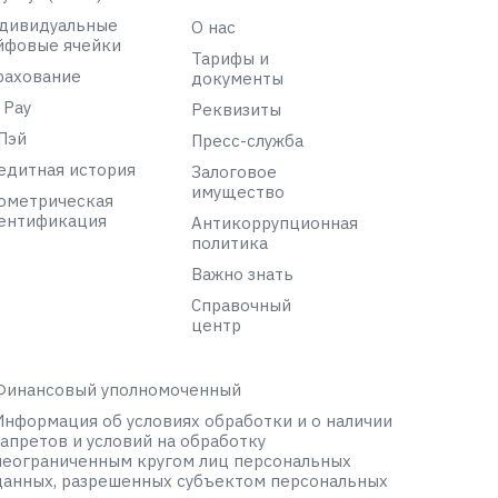
дивидуальные
О нас
йфовые ячейки
Тарифы и
рахование
документы
 Pay
Реквизиты
Пэй
Пресс-служба
едитная история
Залоговое
имущество
ометрическая
ентификация
Антикоррупционная
политика
Важно знать
Справочный
центр
Финансовый уполномоченный
Информация об условиях обработки и о наличии
запретов и условий на обработку
неограниченным кругом лиц персональных
данных, разрешенных субъектом персональных