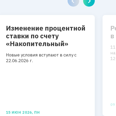
Изменение процентной
Р
ставки по счету
в
«Накопительный»
11
на
Новые условия вступают в силу с
12
22.06.2026 г.
09
15 ИЮН 2026, ПН