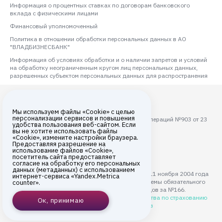
Информация о процентных ставках по договорам банковского
вклада с физическими лицами
Финансовый уполномоченный
Политика в отношении обработки персональных данных в АО
"ВЛАДБИЗНЕСБАНК"
Информация об условиях обработки и о наличии запретов и условий
на обработку неограниченным кругом лиц персональных данных,
разрешенных субъектом персональных данных для распространения
Мы используем файлы «Cookie» с целью
персонализации сервисов и повышения
Лицензия ЦБ РФ на осуществление банковских операций №903 от 23
удобства пользования веб-сайтом. Если
августа 2017 года
вы не хотите использовать файлы
«Cookie», измените настройки браузера.
Все права защищены © 2026
Предоставляя разрешение на
использование файлов «Cookie»,
АО «ВЛАДБИЗНЕСБАНК»
посетитель сайта предоставляет
согласие на обработку его персональных
данных (метаданных) с использованием
АО "ВЛАДБИЗНЕСБАНК" с 11 ноября 2004 года
интернет-сервиса «Yandex.Metrica
является участником системы обязательного
counter».
страхования вкладов за №166.
Подробнее на сайте
Агентства по страхованию
Ок, принимаю
вкладов