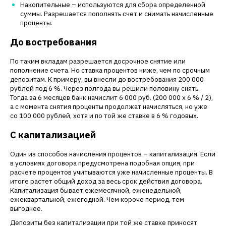
Накопительные – используются для сбора определенной
суммы. Разрешается пополнять счет и снимать начисленные
проценты.
До востребования
По таким вкладам разрешается досрочное снятие или
пополнение счета. Но ставка процентов ниже, чем по срочным
депозитам. К примеру, вы внесли до востребования 200 000
рублей под 6 %. Через полгода вы решили половину снять.
Тогда за 6 месяцев банк начислит 6 000 руб. (200 000 х 6 % / 2),
а с момента снятия проценты продолжат начисляться, но уже
со 100 000 рублей, хотя и по той же ставке в 6 % годовых.
С капитализацией
Один из способов начисления процентов – капитализация. Если
в условиях договора предусмотрена подобная опция, при
расчете процентов учитываются уже начисленные проценты. В
итоге растет общий доход за весь срок действия договора.
Капитализация бывает ежемесячной, еженедельной,
ежеквартальной, ежегодной. Чем короче период, тем
выгоднее.
Депозиты без капитализации при той же ставке приносят