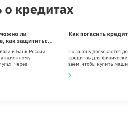
 о кредитах
 можно ли
Как погасить креди
е, как защититься
вязи и Банк России
По закону допускается 
станционному
кредитов для физических
гах. Через...
заем, чтобы купить машин