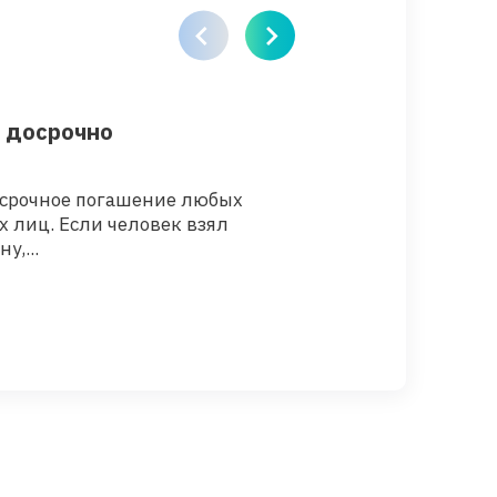
т досрочно
Как защитить 
досрочное погашение любых
Сохранность дене
 лиц. Если человек взял
решений, которые
у,...
этом вопросе нево