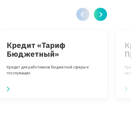
Кредит «Тариф
К
Бюджетный»
Кредит для работников бюджетной сферы и
Кре
госслужащих
на 