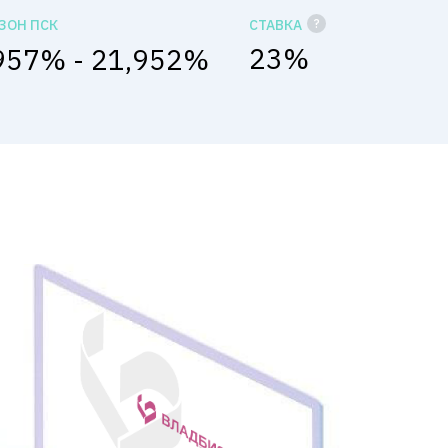
ЗОН ПСК
СТАВКА
23
%
957% - 21,952%