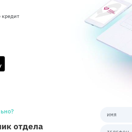
е кредит
льно?
ИМЯ
ник отдела